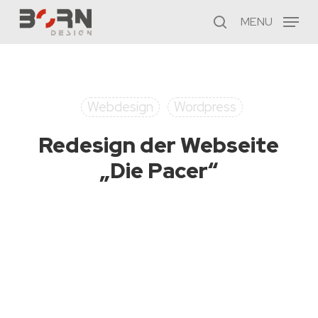
Skip
MENU
to
search
main
content
Webdesign
Wordpress
Redesign der Webseite
„Die Pacer“