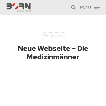
Skip
MENU
to
search
main
content
Webdesign
Neue Webseite – Die
Medizinmänner