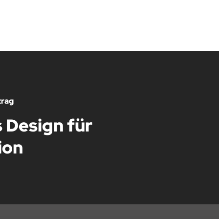
trag
 Design für
ion