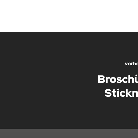
vorhe
Broschü
Stick