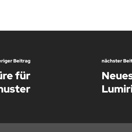
riger Beitrag
nächster Bei
re für
Neues
muster
Lumir