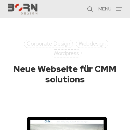
Skip
MENU
to
search
main
content
Corporate Design
Webdesign
Wordpress
Neue Webseite für CMM
solutions